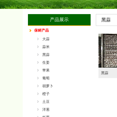
产品展示
黑蒜
保鲜产品
大蒜
蒜米
黑蒜
生姜
苹果
黑蒜
葡萄
胡萝卜
橙子
土豆
洋葱