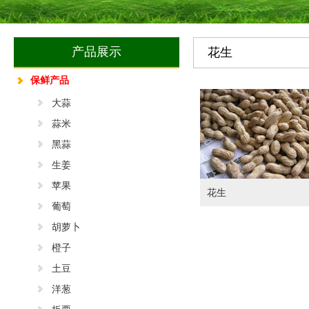
产品展示
花生
保鲜产品
大蒜
蒜米
黑蒜
生姜
苹果
花生
葡萄
胡萝卜
橙子
土豆
洋葱