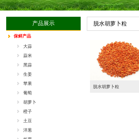
产品展示
脱水胡萝卜粒
保鲜产品
大蒜
蒜米
黑蒜
生姜
苹果
脱水胡萝卜粒
葡萄
胡萝卜
橙子
土豆
洋葱