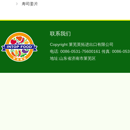
寿司姜片
联系我们
Copyright 莱芜英拓进出口有限公司
电话: 0086-0531-75600161 传真: 0086-053
地址:山东省济南市莱芜区