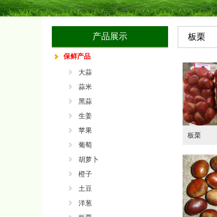
产品展示
板栗
保鲜产品
大蒜
蒜米
黑蒜
生姜
苹果
板栗
葡萄
胡萝卜
橙子
土豆
洋葱