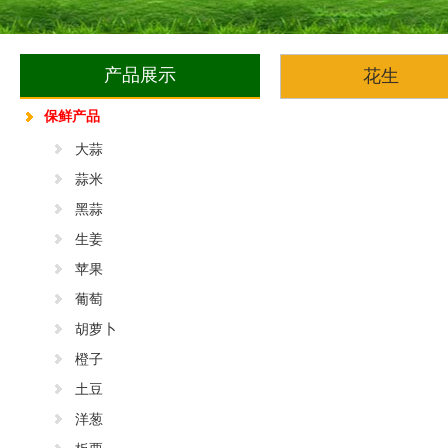
产品展示
花生
保鲜产品
大蒜
蒜米
黑蒜
生姜
苹果
葡萄
胡萝卜
橙子
土豆
洋葱