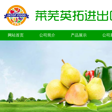
网站首页
公司简介
产品展示
公司