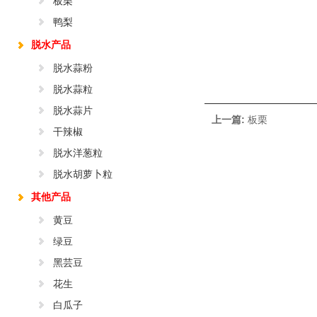
板栗
鸭梨
脱水产品
脱水蒜粉
脱水蒜粒
脱水蒜片
上一篇:
板栗
干辣椒
脱水洋葱粒
脱水胡萝卜粒
其他产品
黄豆
绿豆
黑芸豆
花生
白瓜子