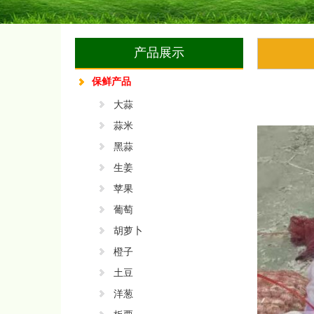
产品展示
保鲜产品
大蒜
蒜米
黑蒜
生姜
苹果
葡萄
胡萝卜
橙子
土豆
洋葱